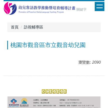
跳
到
主
要
內
首頁
訪視輔導區
容
區
桃園市觀音區市立觀音幼兒園
瀏覽數:
2090