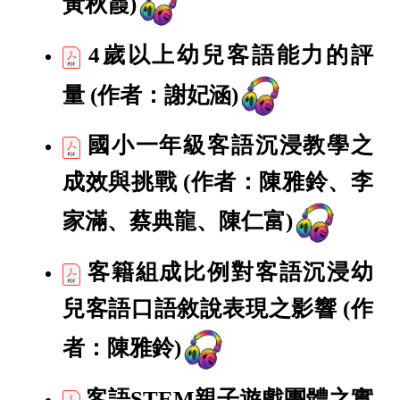
黃秋霞)
4歲以上幼兒客語能力的評
量
(作者：謝妃涵)
國小一年級客語沉浸教學之
成效與挑戰
(作者：陳雅鈴、李
家滿、蔡典龍、陳仁富)
客籍組成比例對客語沉浸幼
兒客語口語敘說表現之影響
(作
者：陳雅鈴)
客語STEM親子遊戲團體之實