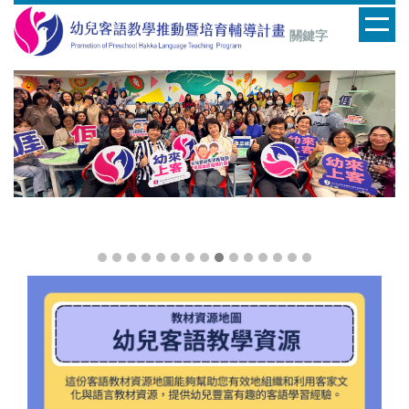
跳
到
主
要
內
容
區