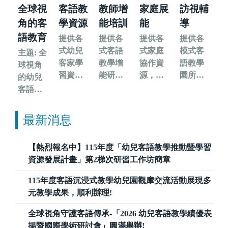
全球視
客語教
教師增
家庭展
訪視輔
角的客
學資源
能培訓
能
導
語教育
提供各
提供各
提供各
提供各
式幼兒
式客語
式家庭
模式客
主題: 全
客家學
教學增
協作資
語教學
球視角
習資
能研
源，促
園所輔
的幼兒
源，豐
習，強
進幼兒
導與資
客語教
富客語
化教師
客語學
源，推
育:跨文
學習的
客語教
習的家
動客語
化學習
最新消息
內涵
學能力
長參與
教學品
與語言
質提升
傳承
【熱烈報名中】115年度「幼兒客語教學推動暨學習
資源發展計畫」第2梯次研習工作坊簡章
115年度客語沉浸式教學幼兒園觀摩交流活動展現多
元教學成果，順利辦理!
全球視角守護客語傳承-「2026 幼兒客語教學績優表
揚暨國際學術研討會」圓滿舉辦!