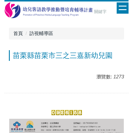
跳
到
主
要
內
首頁
訪視輔導區
容
區
苗栗縣苗栗市三之三嘉新幼兒園
瀏覽數:
1273