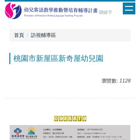
跳
到
主
要
內
首頁
訪視輔導區
容
區
桃園市新屋區新奇屋幼兒園
瀏覽數:
1128