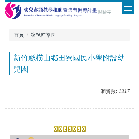
跳
到
主
要
內
首頁
訪視輔導區
容
區
新竹縣橫山鄉田寮國民小學附設幼
兒園
瀏覽數:
1317