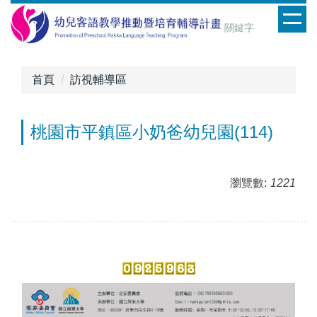
跳
到
主
要
內
首頁
訪視輔導區
容
區
桃園市平鎮區小奶爸幼兒園(114)
瀏覽數:
1221